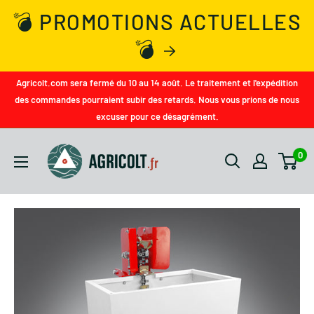
💣 PROMOTIONS ACTUELLES
💣
Agricolt.com sera fermé du 10 au 14 août. Le traitement et l'expédition
des commandes pourraient subir des retards. Nous vous prions de nous
excuser pour ce désagrément.
0