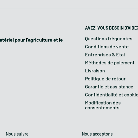
Essence
AVEZ-VOUS BESOIN D'AIDE
5 lt
Questions fréquentes
tériel pour l'agriculture et le
Conditions de vente
300 kg
Entreprises & Etat
Méthodes de paiement
Manuel
Livraison
Politique de retour
175 kg
Garantie et assistance
Confidentialité et cooki
Modification des
consentements
 est parmi les plus
e machine monte un
Nous suivre
Nous acceptons