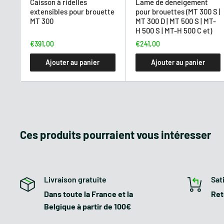
Les brouettes motorisées de la série MT 300 D son
Caisson à ridelles
Lame de deneigement
extensibles pour brouette
pour brouettes (MT 300 S |
type de terrain grâce au système automoteur sur ch
MT 300
MT 300 D | MT 500 S | MT-
vitesses avant et d'une marche arrière pour gére
H 500 S | MT-H 500 C et)
travail sur différentes surfaces. La capacité de charge
€391,00
€241,00
Ajouter au panier
Ajouter au panier
FICHE TECHNIQUE
Moteur :
Ces produits pourraient vous intéresser
Cylindrée :
Cylindre :
Livraison gratuite
Sat
Puissance :
Dans toute la France et la
Ret
Belgique à partir de 100€
Nombre de vitesses :