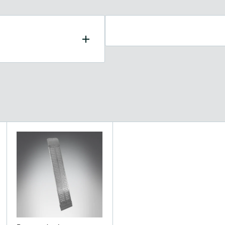
MT 300 D avec
ue Loncin de
rteur GIEMME MACHINERY
les besoins de transport.
transporter des matériaux
caisson dumper, en plus
r transporter de l'herbe,
briques, du béton et pour
u des pierres.