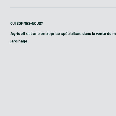
Carburant :
QUI SOMMES-NOUS?
Capacité du réservoir :
Agricolt
est une entreprise spécialisée
dans la vente de ma
Portée :
jardinage.
Basculement :
Poids :
MOTEUR LONCIN
Le moteur fourni avec la brouette à chenilles MT 300 D
appréciés des opérateurs du secteur : en effet cett
moteur
Loncin
G200F – 6,5 ch à démarrage à recul.