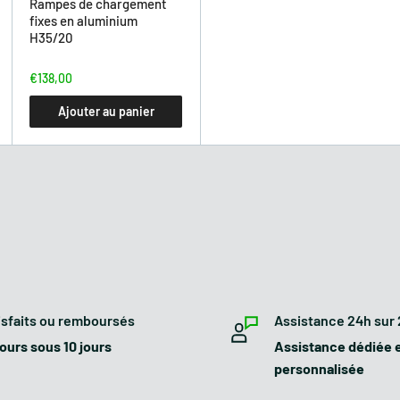
t performantes pour tout
Rampes de chargement
fixes en aluminium
enilles, équipé de trois
H35/20
r de manière optimale le
 de 300 kg.
€138,00
Ajouter au panier
Loncin
196 CC
OHV
isfaits ou remboursés
Assistance 24h sur
6,5 HP
ours sous 10 jours
Assistance dédiée 
personnalisée
3 + 1