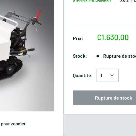
GIEMME MACHINERY
SKU:
M1
€1.630,00
Prix:
Stock:
Rupture de sto
Quantité:
Rupture de stock
s pour zoomer