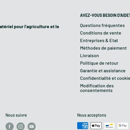
DPP 20
AVEZ-VOUS BESOIN D'AIDE
115
Questions fréquentes
tériel pour l'agriculture et le
Conditions de vente
Entreprises & Etat
2
Méthodes de paiement
Livraison
36
Politique de retour
Garantie et assistance
25/40
Confidentialité et cooki
Modification des
31
consentements
16/25
Nous suivre
Nous acceptons