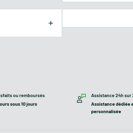
r le travail du sol et la
est parfaite
pour tous les
ocs sont constitués d'une
rtie en tôle cintrée qui a
pénétrant d'environ 20 cm,
te de profondeur et il est
isfaits ou remboursés
Assistance 24h sur
ours sous 10 jours
Assistance dédiée 
personnalisée