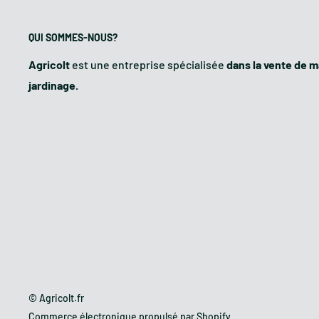
QUI SOMMES-NOUS?
Poids (kg):
Agricolt
est une entreprise spécialisée
dans la vente de ma
jardinage.
Socs (n°):
Distance entre les socs (cm):
Puissance (ch):
Largeur socs (cm):
Profondité soc (cm):
© Agricolt.fr
CARACTERISTIQUES DE LA CHARRUE
Commerce électronique propulsé par Shopify