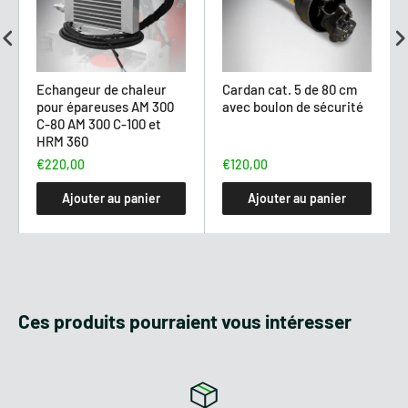
son bras articulé et de sa tête tranchante d'une largeur de
travail de 1,10 m, l’épareuse Giemme Machinery HRM 360 est
parfaitement indiquée pour le nettoyage d’espaces verts et
d’accotements difficilement accessibles, ceci en toute
Echangeur de chaleur
Cardan cat. 5 de 80 cm
sécurité. En effet, cette épareuse à un déploiement très
pour épareuses AM 300
avec boulon de sécurité
important, elle peut atteindre 4,70 m de hauteur et 4,35 m de
C-80 AM 300 C-100 et
HRM 360
largeur, ce qui permet à la machine de travailler sur tous les
terrains et emplacements à accès difficiles.
€220,00
€120,00
Ajouter au panier
Ajouter au panier
FICHE TECHNIQUE
Puissance requise :
70 - 120 ch
Ces produits pourraient vous intéresser
Largeur de travail :
110 cm