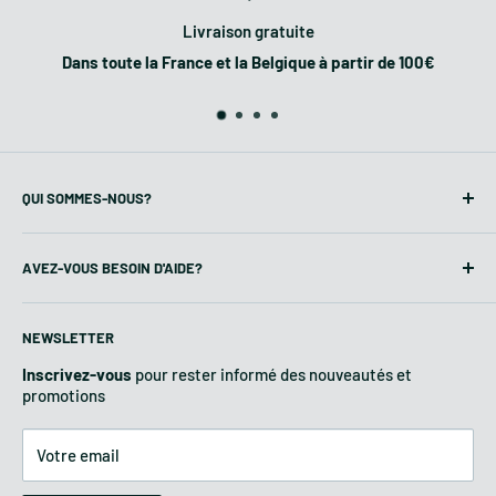
Poids :
650 kg
Livraison gratuite
Dans toute la France et la Belgique à partir de 100€
Nombre de marteaux :
28
Attelage à trois points :
Cat. II
Transmission :
Hydraulique
QUI SOMMES-NOUS?
Agricolt
est une entreprise spécialisée
dans la vente de
Rotor :
A double rotation
AVEZ-VOUS BESOIN D'AIDE?
matériel pour l'agriculture et le jardinage.
Questions fréquentes
Rouleau arrière :
Réglable en hauteur
Conditions de vente
NEWSLETTER
Entreprises & Etat
Inscrivez-vous
pour rester informé des nouveautés et
Sens de rotation :
Horaire
Méthodes de paiement
promotions
Livraison
Politique de retour
Réservoir huile :
135 litres
Votre email
Garantie et assistance