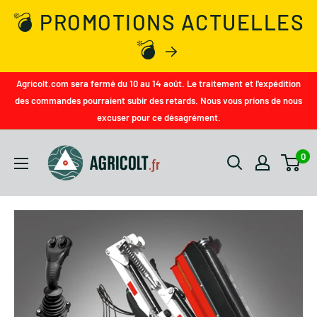
💣 PROMOTIONS ACTUELLES
💣
Agricolt.com sera fermé du 10 au 14 août. Le traitement et l'expédition
des commandes pourraient subir des retards. Nous vous prions de nous
excuser pour ce désagrément.
0