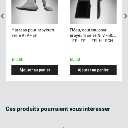
FICHE TECHNIQUE
Marteau pour broyeurs
Fléau, couteau pour
Puissance requise :
12 - 20 hp
série ATV - EF
broyeurs série ATV - BCL
- EF - EFL - EFLH - FCN
Largeur de travail :
115 cm
€10,00
€6,00
Largeur de la machine :
130 cm
Ajouter au panier
Ajouter au panier
Poids :
144 kg
Nombre de marteaux :
21
Ces produits pourraient vous intéresser
Nombre de couteaux :
42