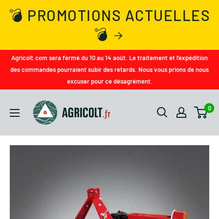
💣 PROMOTIONS ACTUELLES
💣
Agricolt.com sera fermé du 10 au 14 août. Le traitement et l'expédition
des commandes pourraient subir des retards. Nous vous prions de nous
excuser pour ce désagrément.
0