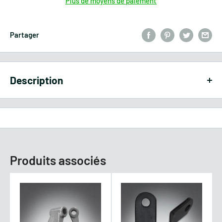
Plus de moyens de paiement
Partager
Description
Broyeur fixe pour tracteur, série
légère, EF 115
Le broyeur fixe
GIEMME MACHINERY
modèle
EF
115
est une
machine à axe horizontal qui convient principalement pour
Produits associés
couper l'herbe, les tiges fibreuses et les petits élagages.
Grâce
à sa petite taille et à son poids léger, cette machine est très
légère et facile à manipuler, idéale pour l'entretien des
pelouses, des parcs et des jardins.