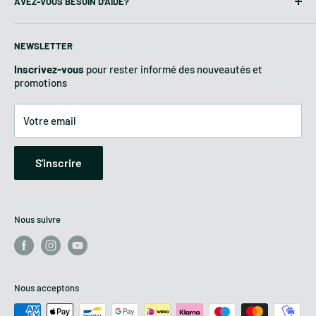
AVEZ-VOUS BESOIN D'AIDE?
matériel pour l'agriculture et le jardinage.
Questions fréquentes
Conditions de vente
NEWSLETTER
Entreprises & Etat
Inscrivez-vous
pour rester informé des nouveautés et
Méthodes de paiement
promotions
Livraison
Politique de retour
Votre email
Garantie et assistance
Confidentialité et cookies
S'inscrire
Modification des consentements
Nous suivre
Nous acceptons